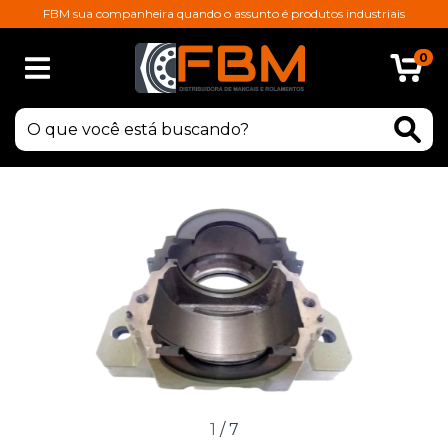
FBM sua companheira quando o assunto é produtos industriais
0
1
/
7