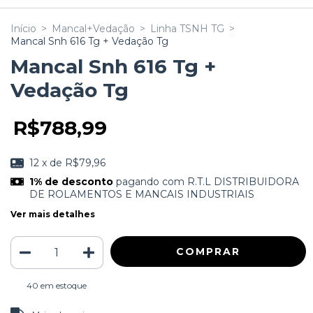
Início
>
Mancal+Vedação
>
Linha TSNH TG
>
Mancal Snh 616 Tg + Vedação Tg
Mancal Snh 616 Tg +
Vedação Tg
R$788,99
12
x de
R$79,96
1% de desconto
pagando com R.T.L DISTRIBUIDORA
DE ROLAMENTOS E MANCAIS INDUSTRIAIS
Ver mais detalhes
40
em estoque
ALTERAR CEP
Entregas para o CEP: