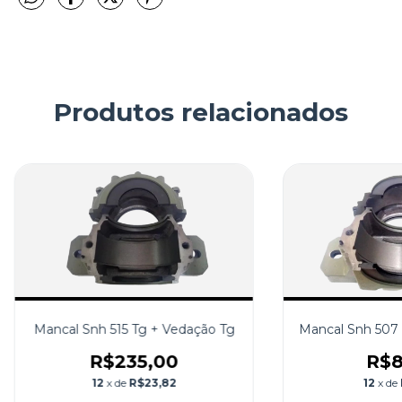
Produtos relacionados
Mancal Snh 515 Tg + Vedação Tg
Mancal Snh 507 
R$235,00
R$8
12
x de
R$23,82
12
x de