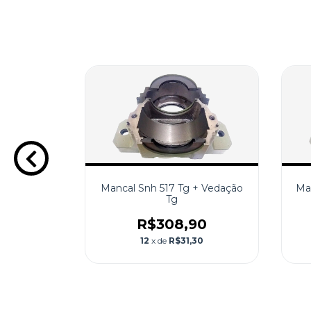
+ Vedação
Mancal Snh 517 Tg + Vedação
Ma
Tg
0
R$308,90
06
12
x de
R$31,30