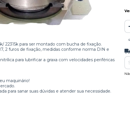
Ve
5k/ 22315k para ser montado com bucha de fixação.
H7, 2 furos de fixação, medidas conforme norma DIN e
Ent
trílica para lubrificar a graxa com velocidades periféricas
Nã
seu maquinário!
ercado.
a para sanar suas dúvidas e atender sua necessidade.