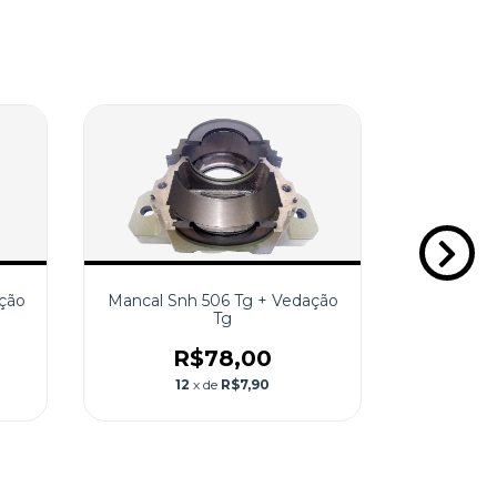
ção
Mancal Snh 506 Tg + Vedação
Mancal S
Tg
R$78,00
R
12
x de
R$7,90
1