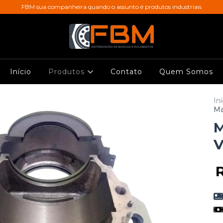
FBM sua companheira quando o assunto é produtos industriais
Início
Produtos
Contato
Quem Somos
Iní
Ma
M
V
R