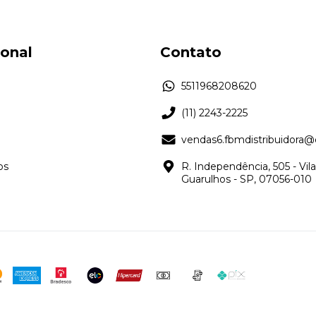
ional
Contato
5511968208620
(11) 2243-2225
vendas6.fbmdistribuidora
os
R. Independência, 505 - Vil
Guarulhos - SP, 07056-010