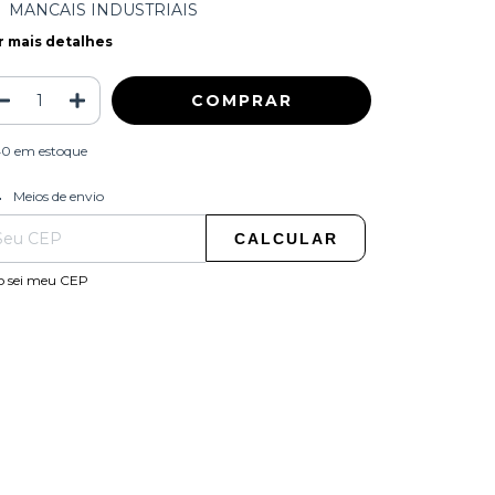
MANCAIS INDUSTRIAIS
r mais detalhes
40
em estoque
ALTERAR CEP
regas para o CEP:
Meios de envio
CALCULAR
o sei meu CEP