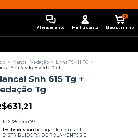
0
Atendimento
Minha conta
Meu carrinho
cio
>
Mancal+Vedação
>
Linha TSNH TG
>
ncal Snh 615 Tg + Vedação Tg
ancal Snh 615 Tg +
edação Tg
$631,21
12
x de
R$63,97
1% de desconto
pagando com R.T.L
DISTRIBUIDORA DE ROLAMENTOS E