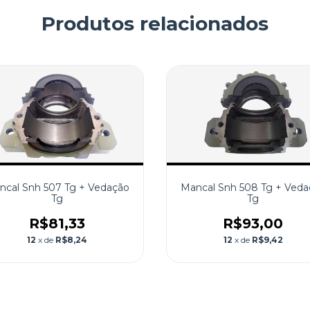
Produtos relacionados
ncal Snh 507 Tg + Vedação
Mancal Snh 508 Tg + Veda
Tg
Tg
R$81,33
R$93,00
12
x de
R$8,24
12
x de
R$9,42