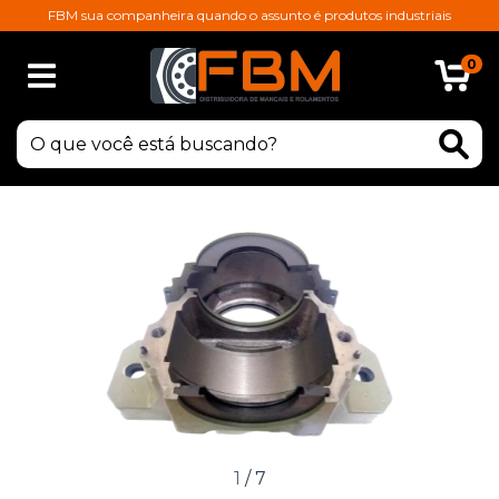
FBM sua companheira quando o assunto é produtos industriais
0
1
/
7