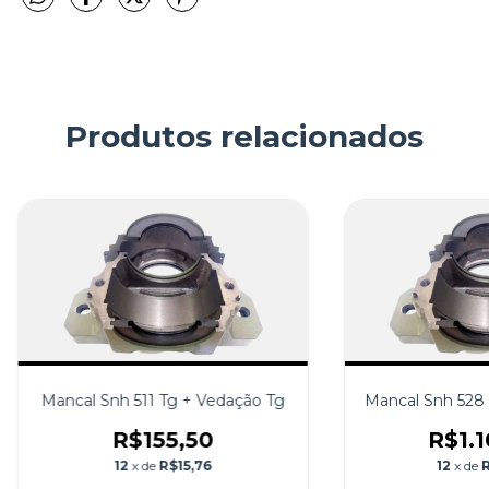
Produtos relacionados
Mancal Snh 511 Tg + Vedação Tg
Mancal Snh 528 
R$155,50
R$1.1
12
x de
R$15,76
12
x de
R