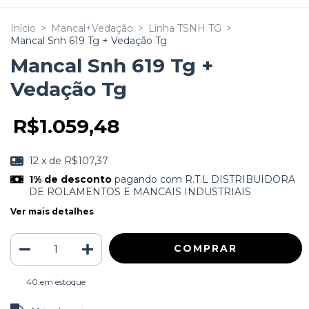
Início
>
Mancal+Vedação
>
Linha TSNH TG
>
Mancal Snh 619 Tg + Vedação Tg
Mancal Snh 619 Tg +
Vedação Tg
R$1.059,48
12
x de
R$107,37
1% de desconto
pagando com R.T.L DISTRIBUIDORA
DE ROLAMENTOS E MANCAIS INDUSTRIAIS
Ver mais detalhes
40
em estoque
ALTERAR CEP
Entregas para o CEP: