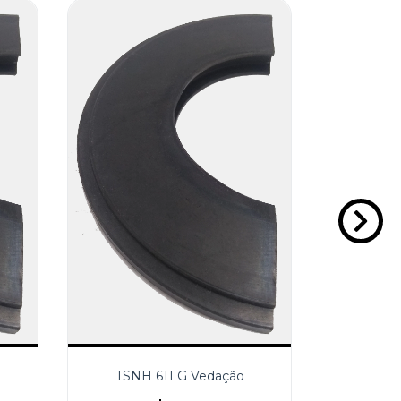
TSNH 611 G Vedação
TSNH