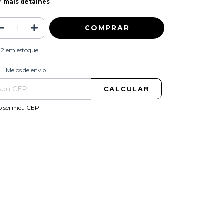
r mais detalhes
22
em estoque
ALTERAR CEP
regas para o CEP:
Meios de envio
CALCULAR
o sei meu CEP