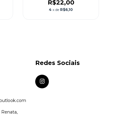
R$22,00
4
x de
R$6,10
1
Redes Sociais
@outlook.com
a Renata,