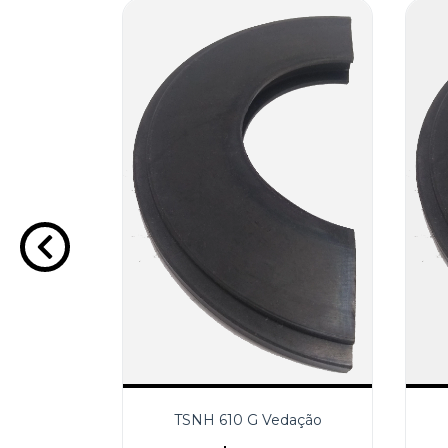
dação
0
2
TSNH 610 G Vedação