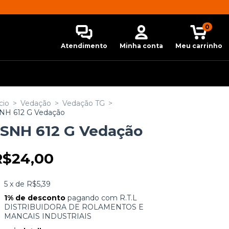
0
Atendimento
Minha conta
Meu carrinho
cio
>
Vedação
>
Vedação TG
>
NH 612 G Vedação
SNH 612 G Vedação
R$24,00
5
x de
R$5,39
1% de desconto
pagando com R.T.L
DISTRIBUIDORA DE ROLAMENTOS E
MANCAIS INDUSTRIAIS