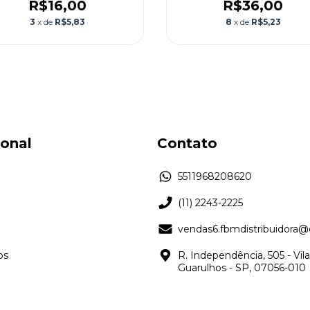
R$16,00
R$36,00
3
x de
R$5,83
8
x de
R$5,23
ional
Contato
5511968208620
(11) 2243-2225
vendas6.fbmdistribuidora
os
R. Independência, 505 - Vil
Guarulhos - SP, 07056-010